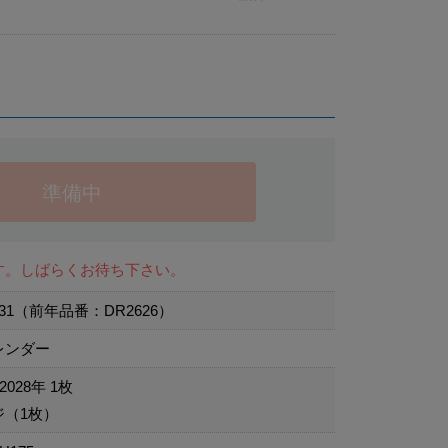
準備中
す。しばらくお待ち下さい。
231（前年品番：DR2626）
レンダー
2028年 1枚
ジ（1枚）