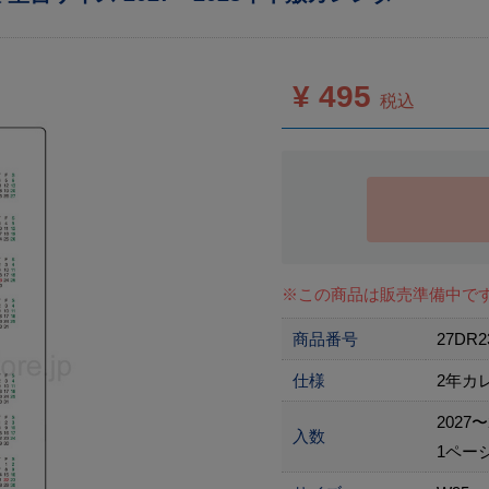
¥ 495
税込
※この商品は販売準備中で
商品番号
27DR
仕様
2年カ
2027〜
入数
1ペー