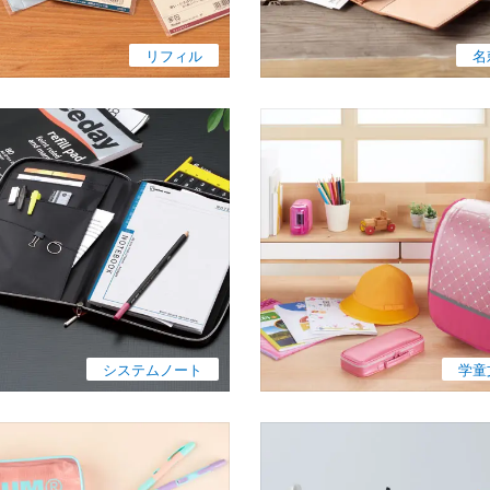
リフィル
名
システムノート
学童