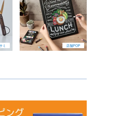
サミ
店舗POP