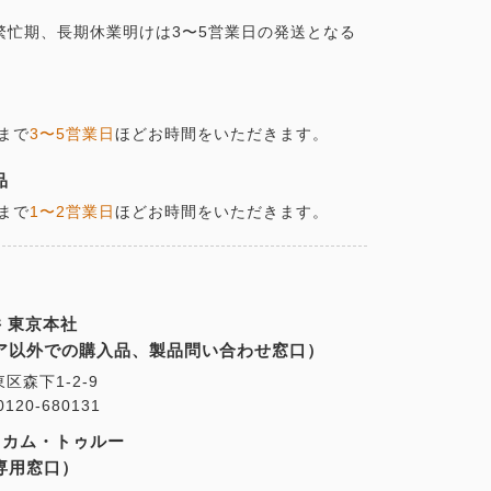
の繁忙期、長期休業明けは3〜5営業日の発送となる
まで
3〜5営業日
ほどお時間をいただきます。
品
まで
1〜2営業日
ほどお時間をいただきます。
 東京本社
ア以外での購入品、製品問い合わせ窓口）
東区森下1-2-9
20-680131
・カム・トゥルー
専用窓口）