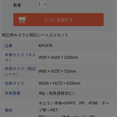
数量
カゴに追加する
暗記用キエラと暗記シート入りセット
品番
KP1476
本体サイズ（キエ
W20 × H102 × D20mm
ラ）
本体サイズ（暗記
W65 × H137 × D2mm
シート）
包装サイズ
W100 × H172 × D25mm
本体重量
40g（包装資材含む）
キエラ／本体=GPPS、PP、POM テー
素材
プ帯＝PET