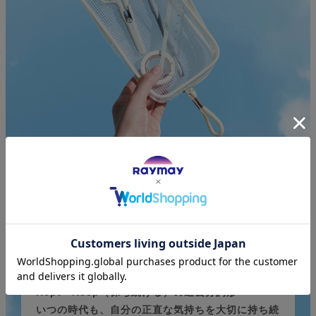
Kept＝Keep（保ち続ける）の過去分詞形
いつの時代も、自分の正直な気持ちを大切に持ち続