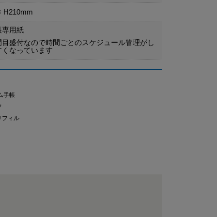
× H210mm
帳専用紙
間目盛付なので時間ごとのスケジュール管理がし
すくなっています
ム手帳
フ
リフィル