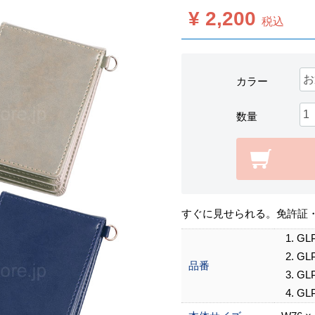
¥ 2,200
税込
カラー
数量
すぐに見せられる。免許証
GL
GL
品番
GL
GL