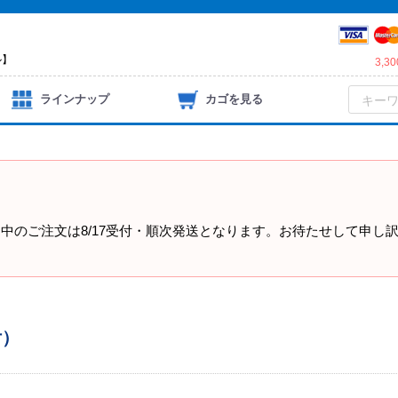
ル】
3,
ラインナップ
カゴを見る
）
中のご注文は8/17受付・順次発送となります。お待たせして申し
付）