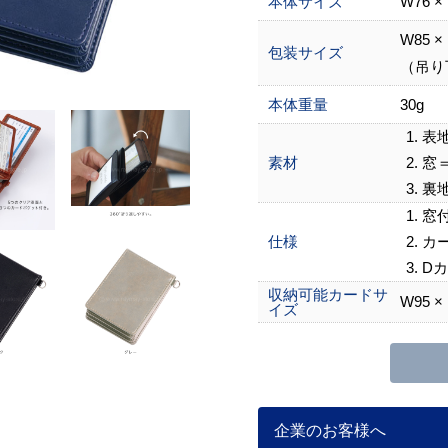
本体サイズ
W76 ×
W85 ×
包装サイズ
（吊り
本体重量
30g
表
素材
窓＝
裏
窓付
仕様
カー
D
収納可能カードサ
W95 ×
イズ
企業のお客様へ