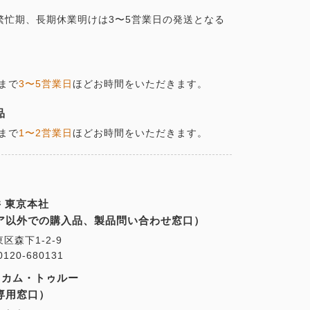
の繁忙期、長期休業明けは3〜5営業日の発送となる
まで
3〜5営業日
ほどお時間をいただきます。
品
まで
1〜2営業日
ほどお時間をいただきます。
 東京本社
ア以外での購入品、製品問い合わせ窓口）
東区森下1-2-9
20-680131
・カム・トゥルー
専用窓口）