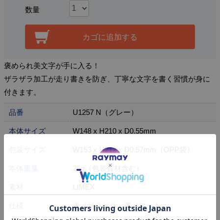
数量
カゴに追加する
褒められ美文字が手に入る！
ザラザラ加工が走り書きを防ぎ、丁寧な文字を書く習慣が身に
付きます。
品番
U1257 N（グレー）
本体サイズ
W148 x H210 x D0.55mm
包装サイズ
W153 x H212 x D0.57mm（OPP袋）
本体重量
26g（包装資材含む）
素材
LIMEX
仕様
表／ザラザラ、裏／マット