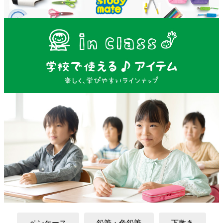
ペンケース
鉛筆・色鉛筆
下敷き