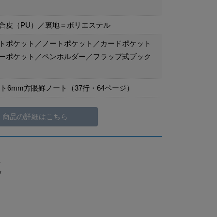
合皮（PU）／裏地＝ポリエステル
トポケット／ノートポケット／カードポケット
ーポケット／ペンホルダー／フラップ式ブック
ット6mm方眼罫ノート（37行・64ページ）
商品の詳細はこちら
ト
フ