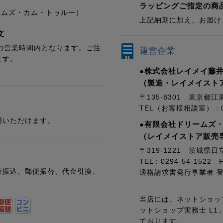
ラッピングご指定の商
ドリームズ・カム・トゥルー）
上記納期に加え、お届け
文
の営業時間内となります。ご注
運営企業
ます。
●株式会社レイメイ藤井
（製造・レイメイスト
〒135-8301 東京都江
TEL（お客様相談室） : 01
用いただけます。
●有限会社ドリームズ
（レイメイストア販売
〒319-1221 茨城県日
TEL : 0294-54-1522 F
行振込、郵便振替、代金引換、
適格請求書発行事業者 登録番
当店には、ネットショッ
ットショップ実務士 L
ております。