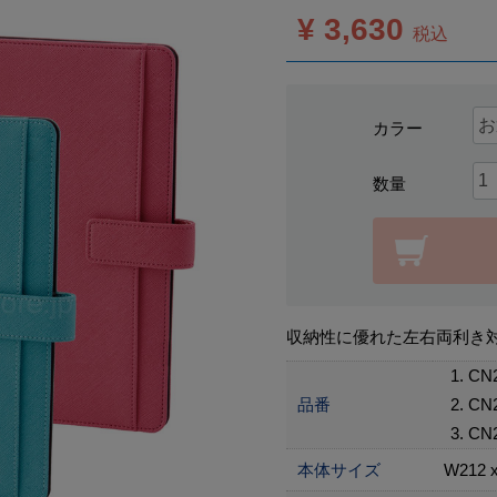
¥ 3,630
税込
カラー
数量
収納性に優れた左右両利き
CN
品番
CN
CN
本体サイズ
W212 