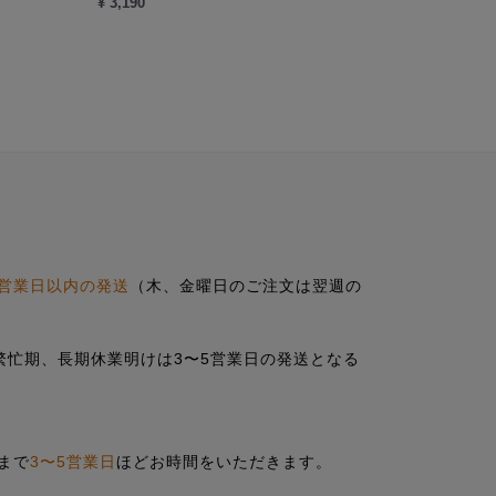
¥ 3,190
営業日以内の発送
（木、金曜日のご注文は翌週の
の繁忙期、長期休業明けは3〜5営業日の発送となる
まで
3〜5営業日
ほどお時間をいただきます。