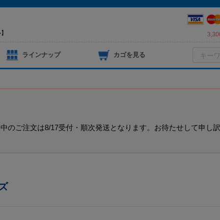
ル】
3,
ラインナップ
カゴを見る
）
中のご注文は8/17受付・順次発送となります。お待たせして申し
ズ