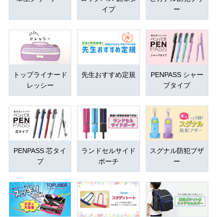
イプ
ー
トップライナード
先生おすすめ定規
PENPASS シャー
レッシー
プタイプ
PENPASS 芯タイ
ランドセルサイド
スグナル防犯ブザ
プ
ポーチ
ー