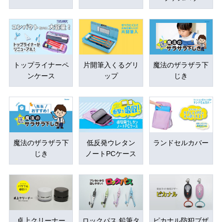
トップライナーペ
片開筆入くるグリ
魔法のザラザラ下
ンケース
ップ
じき
魔法のザラザラ下
低反発ウレタン
ランドセルカバー
じき
ノートPCケース
卓上クリーナー
ロックパス 鉛筆タ
ピカナル防犯ブザ