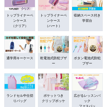
トップライナーペ
トップライナーペ
収納スペース付き
ンケース
ンケース
学習台
（クリア）
（ハート）
通学用キーケース
乾電池式防犯ブザ
ボタン電池式防犯
ー
ブザー
ランドセル中仕切
ポケットつき
広がるレッスンバ
りバッグ
クリップポッケ
ック
ファスパッ