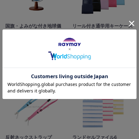
国旗・よみがな付き地球儀
リール付き通学用キーケース
OYV221
GLK123B 〜 GLK123V
ラッピング
送料無料
メール便可
¥ 9,900
¥ 1,320
カゴに追加
カゴに追加
反射ネックストラップ
ランドセルファイル6