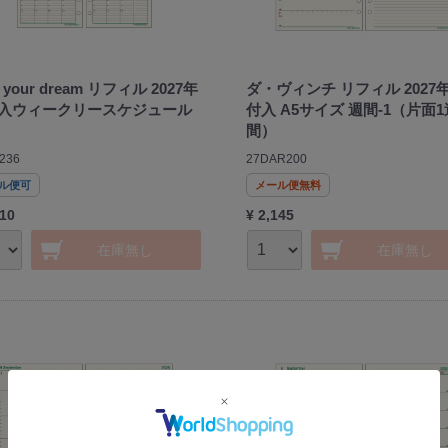
e your dream リフィル 2027年
ダ・ヴィンチ リフィル 2027
入ウィークリースケジュール
付入 A5サイズ 週間-1（片面1
間）
236
27DAR200
ル便可
メール便無料
210
¥ 2,145
在庫無し
在庫無し