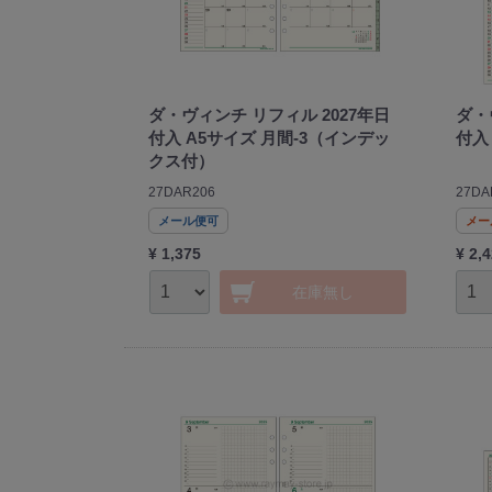
ダ・ヴィンチ リフィル 2027年日
ダ・
付入 A5サイズ 月間-3（インデッ
付入
クス付）
27DAR206
27DA
メール便可
メー
¥ 1,375
¥ 2,
在庫無し