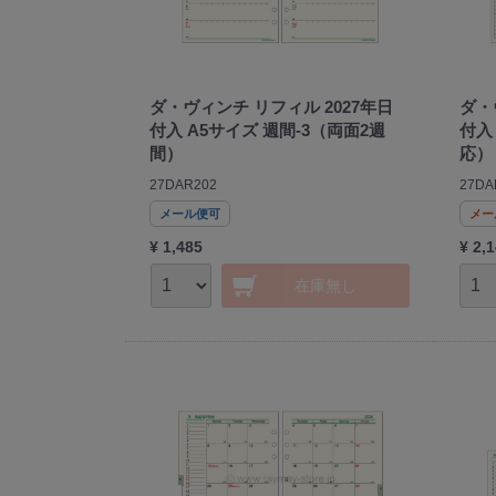
ダ・ヴィンチ リフィル 2027年日
ダ・
付入 A5サイズ 週間-3（両面2週
付入
間）
応）
27DAR202
27DA
メール便可
メー
¥ 1,485
¥ 2,
在庫無し