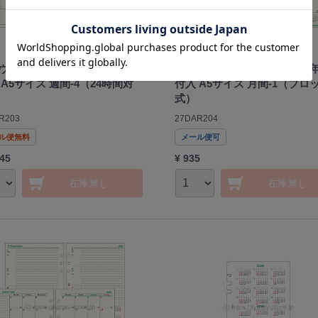
ヴィンチ リフィル 2027年日
ダ・ヴィンチ リフィル 2027
 A5サイズ 週間-4（24時間対
付入 A5サイズ 月間-1（ブロ
式）
R203
27DAR204
ル便無料
メール便可
145
¥ 935
在庫無し
在庫無し