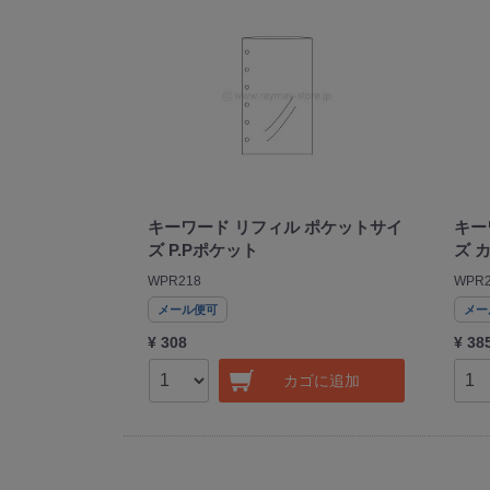
キーワード リフィル ポケットサイ
キー
ズ P.Pポケット
ズ 
WPR218
WPR2
メール便可
メー
¥ 308
¥ 38
カゴに追加