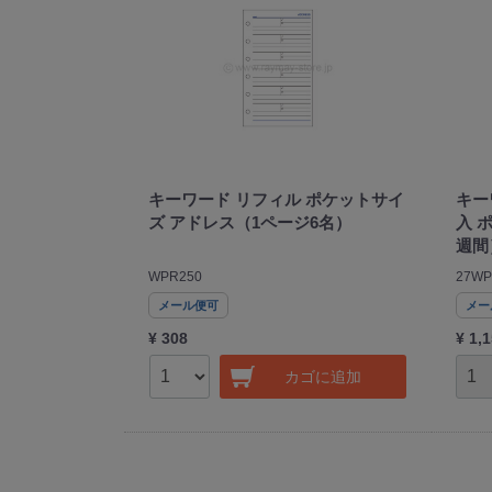
キーワード リフィル ポケットサイ
キー
ズ アドレス（1ページ6名）
入 
週間
WPR250
27WP
メール便可
メー
¥ 308
¥ 1,
カゴに追加