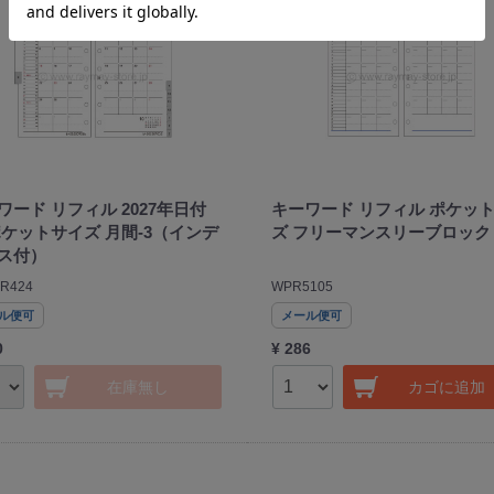
ワード リフィル 2027年日付
キーワード リフィル ポケッ
ポケットサイズ 月間-3（インデ
ズ フリーマンスリーブロック
ス付）
R424
WPR5105
ル便可
メール便可
0
¥ 286
在庫無し
カゴに追加