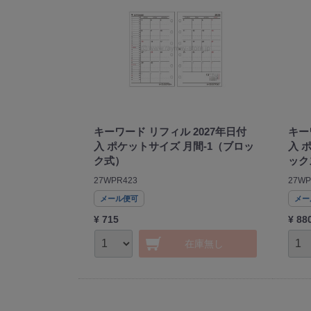
キーワード リフィル 2027年日付
キー
入 ポケットサイズ 月間-1（ブロッ
入 
ク式）
ック
27WPR423
27WP
メール便可
メー
¥ 715
¥ 88
在庫無し