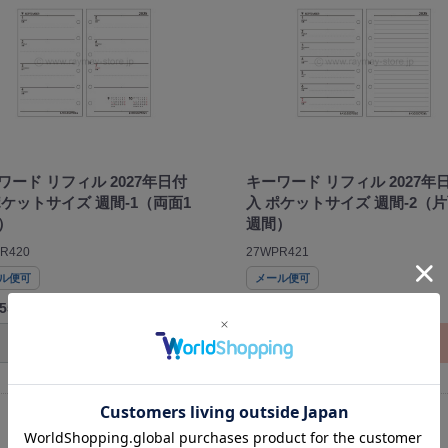
ワード リフィル 2027年日付
キーワード リフィル 2027年
ポケットサイズ 週間-1（両面1
入 ポケットサイズ 週間-2（片
）
週間）
R420
27WPR421
ル便可
メール便可
155
¥ 1,155
在庫無し
在庫無し